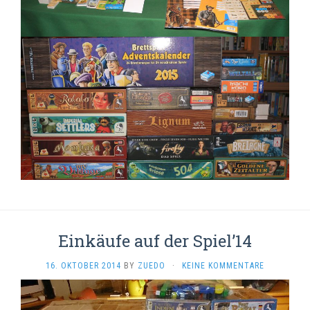
Einkäufe auf der Spiel’14
16. OKTOBER 2014
BY
ZUEDO
·
KEINE KOMMENTARE