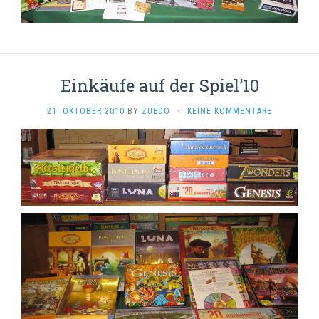
Einkäufe auf der Spiel’10
21. OKTOBER 2010
BY
ZUEDO
·
KEINE KOMMENTARE