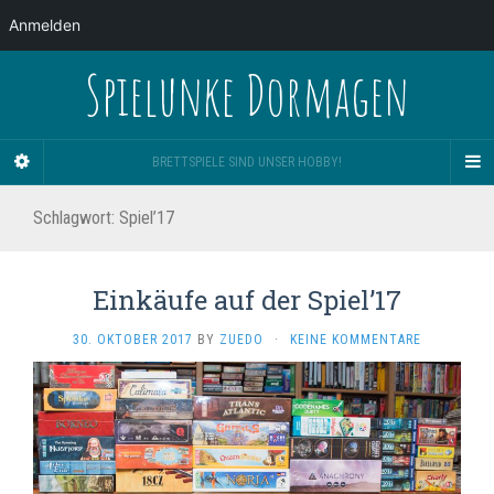
Anmelden
Spielunke Dormagen
BRETTSPIELE SIND UNSER HOBBY!
Schlagwort:
Spiel’17
Einkäufe auf der Spiel’17
30. OKTOBER 2017
BY
ZUEDO
·
KEINE KOMMENTARE